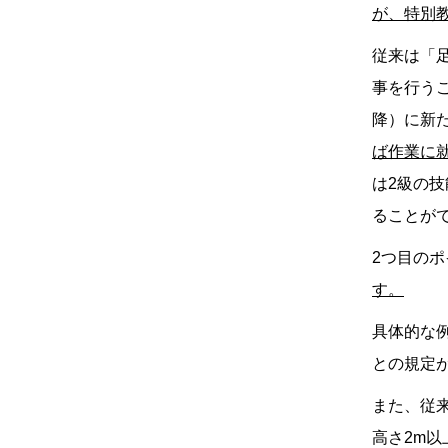
が、特別
従来は「
事を行う
降）に新
ば作業に
は2級の
ることが
2つ目の
す。
具体的な例
との規定
また、従
高さ2m