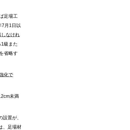
ば足場工
7月1日以
講しなけれ
1級また
を省略す
強化で
2cm未満
の設置が、
は、足場材