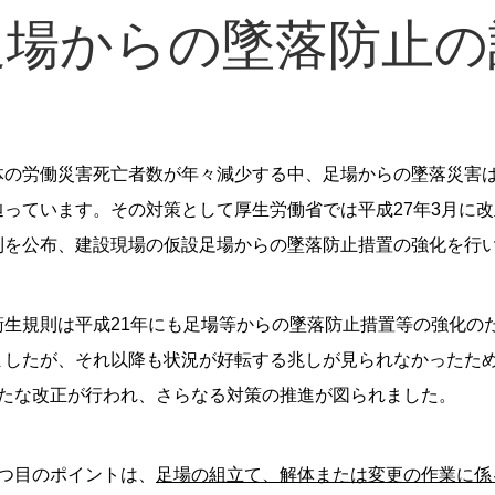
足場からの墜落防止の
体の労働災害死亡者数が年々減少する中、足場からの墜落災害
辿っています。その対策として厚生労働省では平成27年3月に
則を公布、建設現場の仮設足場からの墜落防止措置の強化を行
衛生規則は平成21年にも足場等からの墜落防止措置等の強化の
ましたが、それ以降も状況が好転する兆しが見られなかったため
新たな改正が行われ、さらなる対策の推進が図られました。
1つ目のポイントは、
足場の組立て、解体または変更の作業に係