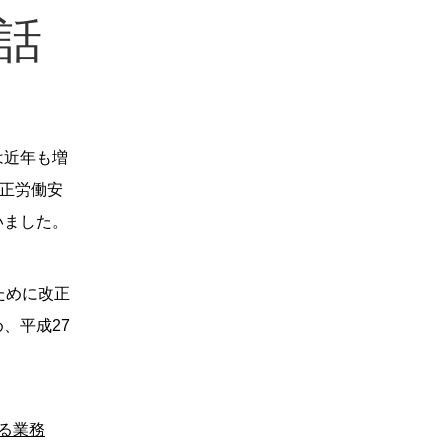
話
は近年も増
改正労働安
いました。
ために改正
、平成27
る業務