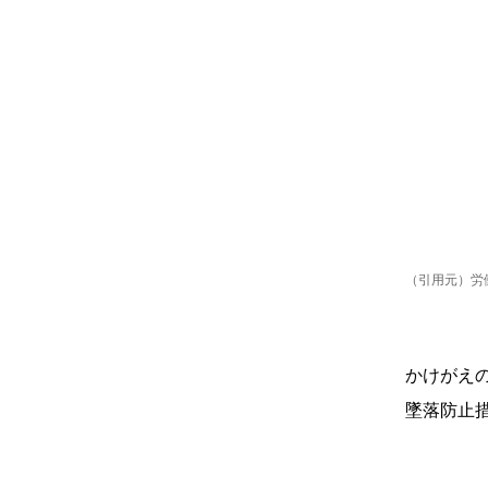
（引用元）労
かけがえ
墜落防止