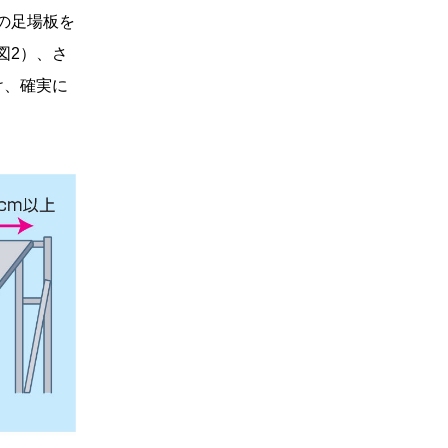
の足場板を
図2）、さ
け、確実に