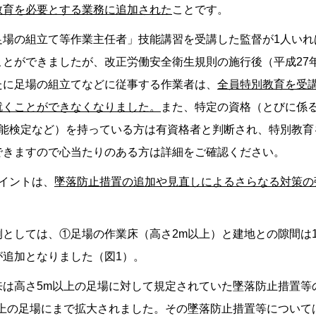
教育を必要とする業務に追加された
ことです。
足場の組立て等作業主任者」技能講習を受講した監督が1人いれ
ことができましたが、改正労働安全衛生規則の施行後（平成27年
たに足場の組立てなどに従事する作業者は、
全員特別教育を受
就くことができなくなりました。
また、特定の資格（とびに係る
技能検定など）を持っている方は有資格者と判断され、特別教育
できますので心当たりのある方は詳細をご確認ください。
ポイントは、
墜落防止措置の追加や見直しによるさらなる対策の
としては、①足場の作業床（高さ2m以上）と建地との隙間は1
が追加となりました（図1）。
来は高さ5m以上の足場に対して規定されていた墜落防止措置等
以上の足場にまで拡大されました。その墜落防止措置等について