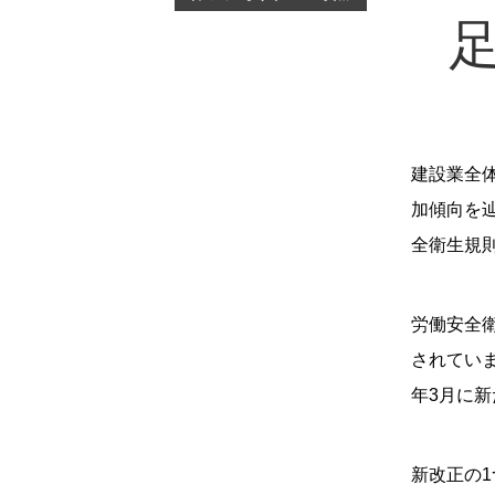
建設業全
加傾向を
全衛生規
労働安全
されてい
年3月に
新改正の