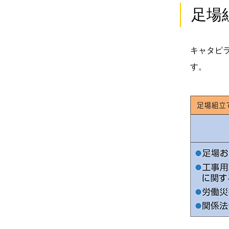
足場
キャタピ
す。