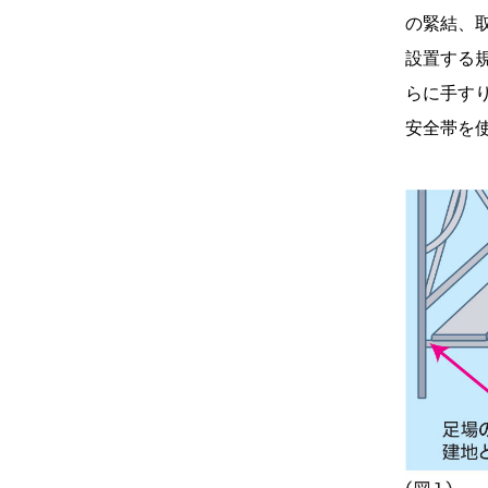
の緊結、
設置する規
らに手す
安全帯を