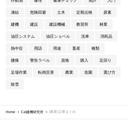
作動油
修理
健康チェック
免許
入門
凍結
危険回避
土木
定期点検
尿素
建機
建設
建設機械
教習所
林業
油圧システム
油圧ショベル
洗車
消耗品
熱中症
用語
用途
畜産
種類
腰痛
警告ラベル
資格
購入
足回り
足場作業
転倒災害
農業
造園
選び方
除雪
[農業] 記事まとめ
Home
Cat建機研究所