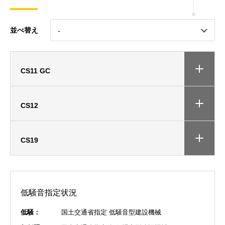
並べ替え
CS11 GC
CS12
CS19
低騒音指定状況
低騒：
国土交通省指定 低騒音型建設機械