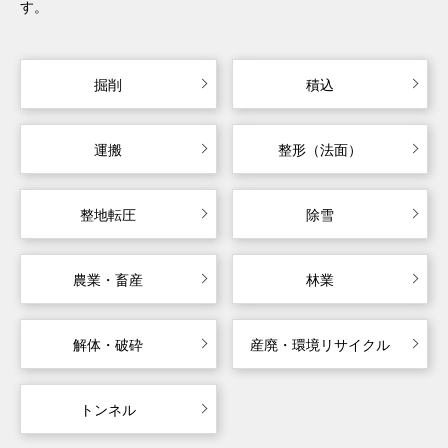
す。
掘削
積込
運搬
整形（法面）
整地転圧
除雪
農業・畜産
林業
解体・破砕
産廃・環境リサイクル
トンネル