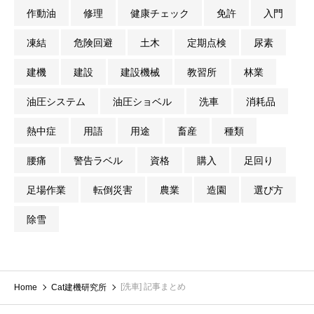
作動油
修理
健康チェック
免許
入門
凍結
危険回避
土木
定期点検
尿素
建機
建設
建設機械
教習所
林業
油圧システム
油圧ショベル
洗車
消耗品
熱中症
用語
用途
畜産
種類
腰痛
警告ラベル
資格
購入
足回り
足場作業
転倒災害
農業
造園
選び方
除雪
[洗車] 記事まとめ
Home
Cat建機研究所