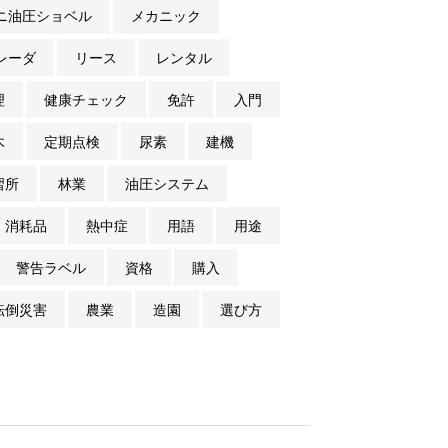
ニ油圧ショベル
メカニック
レーダ
リース
レンタル
理
健康チェック
免許
入門
木
定期点検
尿素
建機
習所
林業
油圧システム
消耗品
熱中症
用語
用途
警告ラベル
資格
購入
転倒災害
農業
造園
選び方