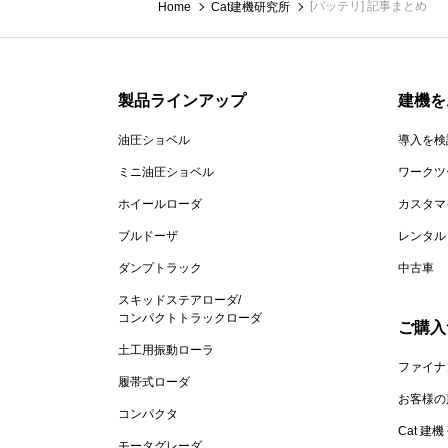
[バッテリ] 記事まとめ
Home
Cat建機研究所
製品ラインアップ
建機を
油圧ショベル
導入を検
ミニ油圧ショベル
ワークツ
ホイールローダ
カスタマ
ブルドーザ
レンタル
ダンプトラック
中古車
スキッドステアローダ/
コンパクトトラックローダ
ご購入
土工用振動ローラ
ファイナ
履帯式ローダ
お客様の
コンパクタ
Cat 建
モータグレーダ