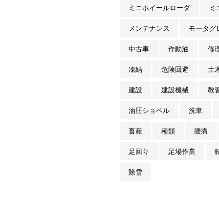
ミニホイールローダ
ミ
メンテナンス
モータグ
中古車
作動油
修
凍結
危険回避
土
建設
建設機械
教
油圧ショベル
洗車
畜産
種類
腰痛
足回り
足場作業
除雪