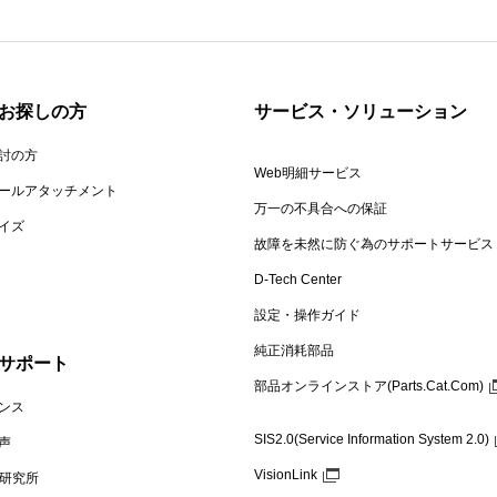
お探しの方
サービス・ソリューション
討の方
Web明細サービス
ールアタッチメント
万一の不具合への保証
イズ
故障を未然に防ぐ為のサポートサービス
D-Tech Center
設定・操作ガイド
純正消耗部品
サポート
部品オンラインストア(Parts.Cat.Com)
ンス
SIS2.0(Service Information System 2.0)
声
VisionLink
機 研究所