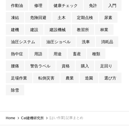
作動油
修理
健康チェック
免許
入門
凍結
危険回避
土木
定期点検
尿素
建機
建設
建設機械
教習所
林業
油圧システム
油圧ショベル
洗車
消耗品
熱中症
用語
用途
畜産
種類
腰痛
警告ラベル
資格
購入
足回り
足場作業
転倒災害
農業
造園
選び方
除雪
[はい作業] 記事まとめ
Home
Cat建機研究所