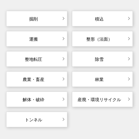
掘削
積込
運搬
整形（法面）
整地転圧
除雪
農業・畜産
林業
解体・破砕
産廃・環境リサイクル
トンネル