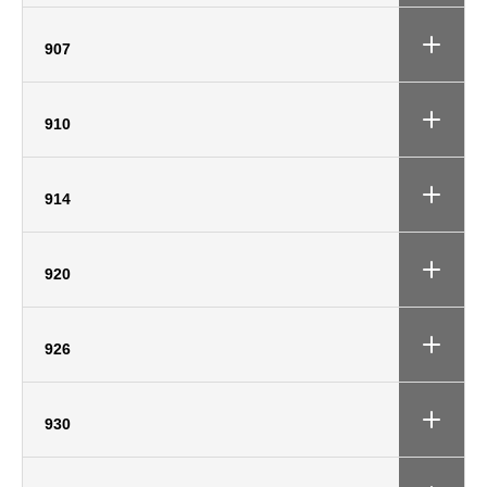
907
910
914
920
926
930