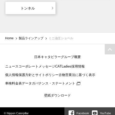
トンネル
Home
製品ラインアップ
ミニ油圧ショベル
日本キャタピラーグループ概要
ニュース
コーポレートメッセージ
CATLadies
採用情報
個人情報保護方針とサイトポリシー
古物営業法に基づく表示
車検料金表
データガバナンス・ステートメント
壁紙ダウンロード
© Nippon Caterpillar
Facebook
YouTube