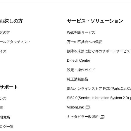
お探しの方
サービス・ソリューション
討の方
Web明細サービス
ールアタッチメント
万一の不具合への保証
イズ
故障を未然に防ぐ為のサポートサービス
D-Tech Center
設定・操作ガイド
純正消耗部品
サポート
部品オンラインストア PCC(Parts.Cat.C
SIS2.0(Service Information System 2.0)
ンス
VisionLink
声
キャタピラー教習所
機 研究所
ログ一覧