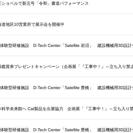
圧ショベルで新元号「令和」書道パフォーマンス
海道地区10営業所で展示会を開催中
T体験型研修施設 D-Tech Center「Satellite 岩沼」 建設機械
料鑑賞券プレゼントキャンペーン（企画展「『工事中！』～立ち入り禁
T体験型研修施設 D-Tech Center「Satellite 豊橋」 建設機械
本科学未来館へ Cat製品を出展協力 企画展「『工事中！』～立ち入り
T体験型研修施設 D-Tech Center「Satellite 豊橋」 建設機械用