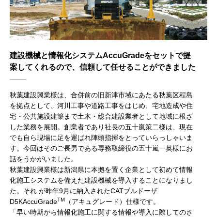
建設機械と情報化システムAccuGradeをセットで提
案してくれるので、信頼して任せることができました
秋葉建設興業様は、合併前の旧新津市域にあたる秋葉区程島
を拠点として、河川工事や道路工事をはじめ、宅地造成や住
宅・公共施設建築まで土木・総合建設業者として地域に根ざ
した業務を展開。創業者であり社長の五十嵐策二様は、現在
でも自ら現場に足を運ばれ陣頭指揮をとっていらっしゃいま
す。今回はそのご長男である専務取締役の五十嵐一英様にお
話をうかがいました。
秋葉建設興業様は新潟県に本拠を置く企業として初めて情報
化施工システムを備えた建設機械を導入することになりまし
た。それ が昨年9月に納入されたCATブルドーザ
TM
D5KAccuGrade
（アキュグレード）仕様です。
「早い時期から情報化施工に関する情報や導入に際してのさ