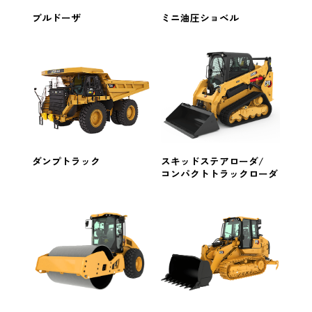
日本キャタピラーについて知る
ブルドーザ
ミニ油圧ショベル
日本キャタピラーの仕事を知る
日本キャタピラーを数字で見る
Our Staff
Work Environment
研修制度
ダンプトラック
スキッドステアローダ/
福利厚生
コンパクトトラックローダ
Recruitment
募集要項
FAQ