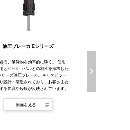
油圧ブレーカ Eシリーズ
油圧ブレーカ B
岩石、破砕物を効率的に砕く。 使用
国内で多く使用されている
場と油圧ショベルとの相性を探求した
ント)ブラケットタイプのC
 Eシリーズ油圧ブレーカ。キャタピラー
キャタピラー社により設計
り設計・製造されており、お客さま要
り、シンプルな構造且つ優
する知識や経験が反映されています。
ストパフォーマンスに優れ
動画を見る