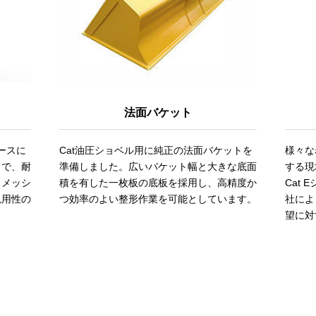
法面バケット
ースに
Cat油圧ショベル用に純正の法面バケットを
様々な
トで、耐
準備しました。広いバケット幅と大きな底面
する現
、メッシ
積を有した一枚板の底板を採用し、高精度か
Cat
汎用性の
つ効率のよい整形作業を可能としています。
社によ
望に対