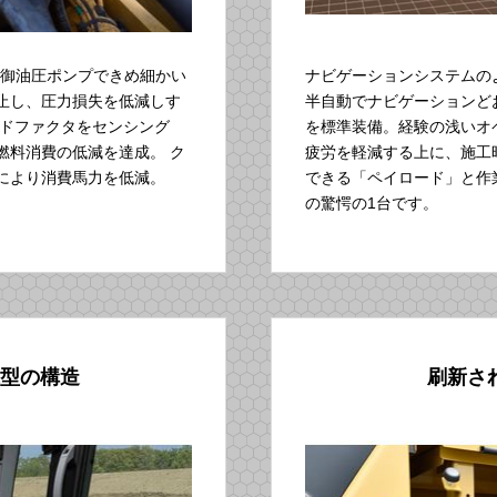
制御油圧ポンプできめ細かい
ナビゲーションシステムの
止し、圧力損失を低減しす
半自動でナビゲーションど
ードファクタをセンシング
を標準装備。経験の浅いオ
燃料消費の低減を達成。 ク
疲労を軽減する上に、施工
により消費馬力を低減。
できる「ペイロード」と作
の驚愕の1台です。
型の構造
刷新さ