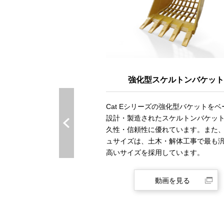
小割破砕機
強化型スケルトンバケット
解体廃材の破砕作業や分離作
Cat Eシリーズの強化型バケットをベ
するワークツールです。固定
設計・製造されたスケルトンバケッ
ー(顎)やシリンダへのスピ
久性・信頼性に優れています。また
準装備などにより、強力な破
ュサイズは、土木・解体工事で最も
スピーディに破砕や切断作業
高いサイズを採用しています。
動画を見る
動画を見る