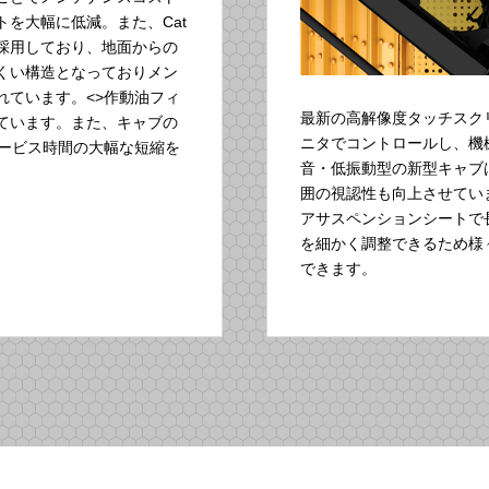
を大幅に低減。また、Cat
採用しており、地面からの
くい構造となっておりメン
れています。<>作動油フィ
最新の高解像度タッチスク
ています。また、キャブの
ニタでコントロールし、機
サービス時間の大幅な短縮を
音・低振動型の新型キャブ
囲の視認性も向上させていま
アサスペンションシートで
を細かく調整できるため様
できます。