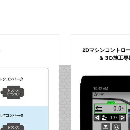
2Dマシンコントロ
＆３D施工専