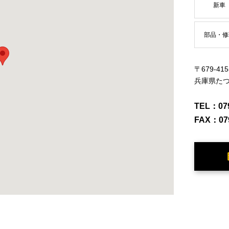
新車
部品・修
〒679-415
兵庫県たつ
TEL：
07
FAX：
07